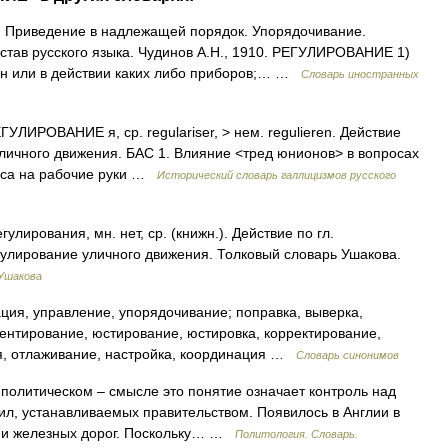
). Приведение в надлежащей порядок. Упорядочивание.
став русского языка. Чудинов А.Н., 1910. РЕГУЛИРОВАНИЕ 1)
н или в действии каких либо приборов;… …
Словарь иностранных
РОВАНИЕ я, ср. regulariser, > нем. regulieren. Действие
 уличного движения. БАС 1. Влияние <тред юнионов> в вопросах
оса на рабочие руки …
Исторический словарь галлицизмов русского
рования, мн. нет, ср. (книжн.). Действие по гл.
егулирование уличного движения. Толковый словарь Ушакова.
 Ушакова
ция, управление, упорядочивание; поправка, выверка,
ментирование, юстирование, юстировка, корректирование,
я, отлаживание, настройка, координация …
Словарь синонимов
– политическом – смысле это понятие означает контроль над
л, устанавливаемых правительством. Появилось в Англии в
ании железных дорог. Поскольку… …
Политология. Словарь.