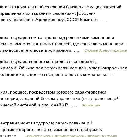
ого заключается в обеспечении близости текущих значений
управления к их заданным значениям. [Сборник
еория управления. Академия наук СССР. Комитет… …
ление государством контроля над решениями компаний и
ием понимается контроль отраслей, где сложились монополия
с целью воспрепятствовать компаниям… …
Словарь бизнес-терминов
ление государственного контроля за решениями,
рмами. Обычно под регулированием понимают контроль над
и олигополия, с целью воспрепятствовать компаниям… …
ения, процесс, посредством которого характеристики
ектории, заданной блоком управления (т.е. управляющей
мической системой и рис. к ней.) Р.… …
Экономико-
ентрации ионов водорода; регулирование pH
 целью которого является изменение в требуемом
да в воде …
Политехнический терминологический толковый словарь