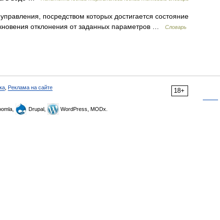
 управления, посредством которых достигается состояние
никновения отклонения от заданных параметров …
Словарь
ка
,
Реклама на сайте
18+
omla,
Drupal,
WordPress, MODx.