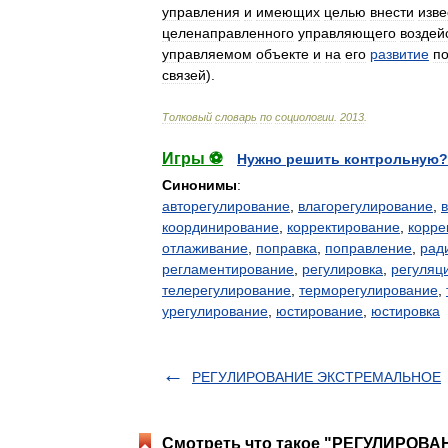
управления
и
имеющих
целью
внести
изв
целенаправленного
управляющего
воздей
управляемом
объекте
и
на
его
развитие
п
связей
).
Толковый
словарь
по
социологии
.
2013
.
Игры ⚽
Нужно решить контрольную?
Синонимы
:
авторегулирование
,
влагорегулирование
,
координирование
,
корректирование
,
корре
отлаживание
,
поправка
,
поправление
,
рад
регламентирование
,
регулировка
,
регуляц
телерегулирование
,
терморегулирование
,
урегулирование
,
юстирование
,
юстировка
РЕГУЛИРОВАНИЕ ЭКСТРЕМАЛЬНОЕ
Смотреть что такое "РЕГУЛИРОВАН