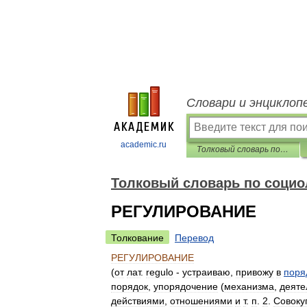
Словари и энциклоп
academic.ru
Толковый словарь по социологии
Толковый словарь по социо
РЕГУЛИРОВАНИЕ
Толкование
Перевод
РЕГУЛИРОВАНИЕ
(
от
лат
.
regulo
-
устраиваю
,
привожу
в
поря
порядок
,
упорядочение
(
механизма
,
деяте
действиями
,
отношениями
и
т
.
п
.
2
.
Совоку