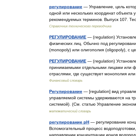
регулирование
— Управление, цель котор
одной или нескольких координат объекта 
рекомендуемых терминов. Выпуск 107. Т
Справочник технического переводчика
РЕГУЛИРОВАНИЕ
— (regulation) Установ
физических лиц. Обычно под регулирован
(monopoly) или олигополия (oligopoly), 
РЕГУЛИРОВАНИЕ
— (regulation) Установ
принимаемыми отдельными лицами или фи
отраслями, где существует монополия ил
Финансовый словарь
Регулирование
— [regulation] вид управл
управляемой системы удерживаются на тра
системой). (См. статью Управление эконо
математический словарь
регулирование pH
— регулирование конц
Вспомогательный процесс водоподготовки,
направлении концентрации ионов водоро