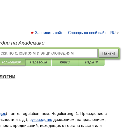
Запомнить сайт
Словарь на свой сайт
RU
едии на Академике
Найти!
Толкования
Переводы
Книги
Игры ⚽
логии
док
) -
англ
.
regulation
;
нем
.
Regulierung
.
1
.
Приведение
в
льности
и
т
.
д
.);
руководство
движением
,
направлением
,
пность
предписаний
,
исходящих
от
органа
власти
или