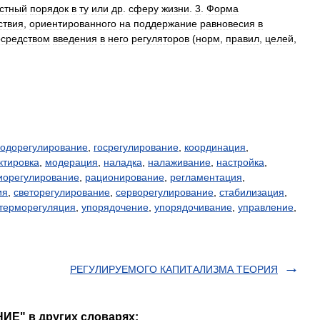
естный
порядок
в
ту
или
др
.
сферу
жизни
.
3
.
Форма
ствия
,
ориентированного
на
поддержание
равновесия
в
осредством
введения
в
него
регуляторов
(
норм
,
правил
,
целей
,
водорегулирование
,
госрегулирование
,
координация
,
ктировка
,
модерация
,
наладка
,
налаживание
,
настройка
,
иорегулирование
,
рационирование
,
регламентация
,
ия
,
светорегулирование
,
серворегулирование
,
стабилизация
,
терморегуляция
,
упорядочение
,
упорядочивание
,
управление
,
РЕГУЛИРУЕМОГО КАПИТАЛИЗМА ТЕОРИЯ
ИЕ" в других словарях: